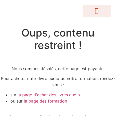
MOTEUR DE RECHERCHE
Conférences Gratuites
Accès Abonnés
Créations Terrakama
Abonnez-Vous
Oups, contenu
restreint !
Nous sommes désolés, cette page est payante.
Pour acheter notre livre audio ou notre formation, rendez-
vous :
sur
la page d'achat des livres audio
ou sur
la page des formation