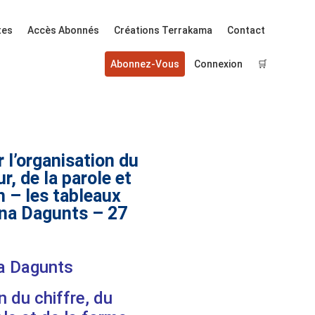
tes
Accès Abonnés
Créations Terrakama
Contact
Abonnez-Vous
Connexion
🛒
 l’organisation du
ur, de la parole et
n – les tableaux
éna Dagunts – 27
na Dagunts
n du chiffre, du