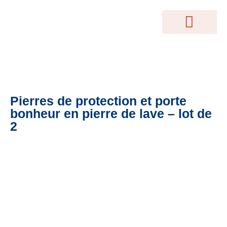
MOTEUR DE RECHERCHE
Conférences Gratuites
Accès Abonnés
Créations Terrakama
Abonnez-Vous
Pierres de protection et porte
bonheur en pierre de lave – lot de
2