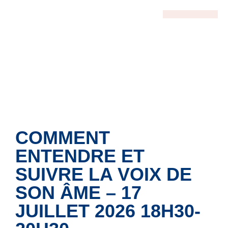
MOTEUR DE RECHERCHE
Conférences Gratuites
Accès Abonnés
Créations Terrakama
Abonnez-Vous
COMMENT
ENTENDRE ET
SUIVRE LA VOIX DE
SON ÂME – 17
JUILLET 2026 18H30-