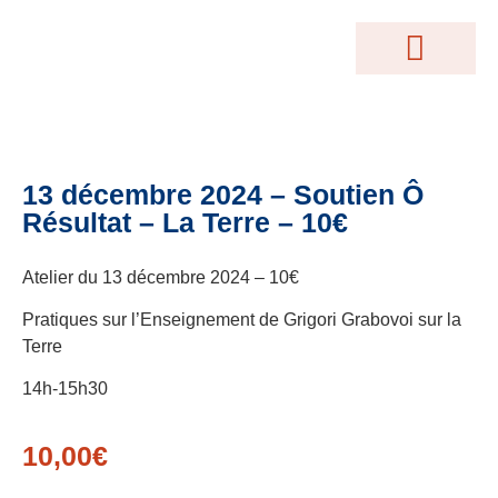
MOTEUR DE RECHERCHE
Conférences Gratuites
Accès Abonnés
Créations Terrakama
Abonnez-Vous
13 décembre 2024 – Soutien Ô
Résultat – La Terre – 10€
Atelier du 13 décembre 2024 – 10€
Pratiques sur l’Enseignement de Grigori Grabovoi sur la
Terre
14h-15h30
10,00
€