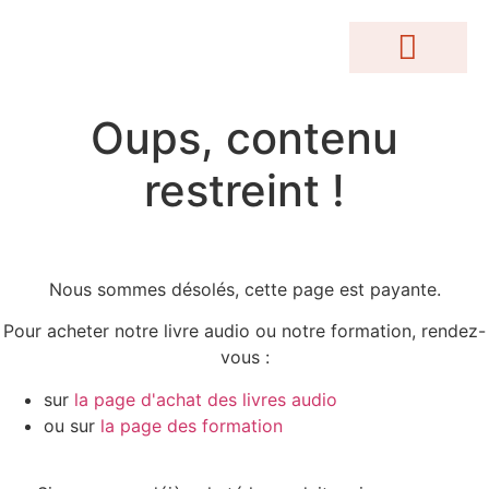
MOTEUR DE RECHERCHE
Conférences Gratuites
Accès Abonnés
Créations Terrakama
Abonnez-Vous
Oups, contenu
restreint !
Nous sommes désolés, cette page est payante.
Pour acheter notre livre audio ou notre formation, rendez-
vous :
sur
la page d'achat des livres audio
ou sur
la page des formation